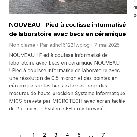
d
p
NOUVEAU ! Pied à coulisse informatisé
de laboratoire avec becs en céramique
Non classé
Par
adhc161221wplog
7 mai 2025
NOUVEAU ! Pied à coulisse informatisé de
laboratoire avec becs en céramique NOUVEAU
! Pied à coulisse informatisé de laboratoire avec
une résolution de 0,5 micron et des pointes en
céramique sur les becs externes pour des
mesures de haute précision.Système informatique
MICS breveté par MICROTECH avec écran tactile
de 2 pouces. – Système E-Force breveté…
←
1
2
3
4
5
…
7
→