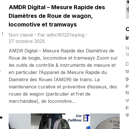
AMDR Digital – Mesure Rapide des
Diamètres de Roue de wagon,
locomotive et tramways
O
 !
Non classé
Par
adhc161221wplog
i
e
27 octobre 2025
N
AMDR Digital – Mesure Rapide des Diamètres de
1
Roue de bogie, locomotive et tramways Zoom sur
C
les outils de contrôle & instruments de mesure et
.
t
en particulier l’Appareil de Mesure Rapide du
g
Diamètre des Roues (AMDR) de trains. La
p
maintenance curative et préventive d’essieux, des
f
roues de wagon (particulier et fret de
u
marchandise), de locomotive…
p
q