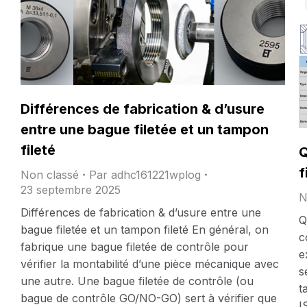
Différences de fabrication & d’usure
entre une bague filetée et un tampon
fileté
Q
f
Non classé
Par
adhc161221wplog
23 septembre 2025
N
Différences de fabrication & d’usure entre une
Q
bague filetée et un tampon fileté En général, on
c
fabrique une bague filetée de contrôle pour
e
vérifier la montabilité d’une pièce mécanique avec
s
une autre. Une bague filetée de contrôle (ou
t
bague de contrôle GO/NO-GO) sert à vérifier que
I