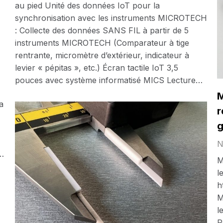
au pied Unité des données IoT pour la
synchronisation avec les instruments MICROTECH
: Collecte des données SANS FIL à partir de 5
instruments MICROTECH (Comparateur à tige
rentrante, micromètre d’extérieur, indicateur à
levier « pépitas », etc.) Écran tactile IoT 3,5
pouces avec système informatisé MICS Lecture…
M
a
r
g
N
e…
M
l
h
M
l
P