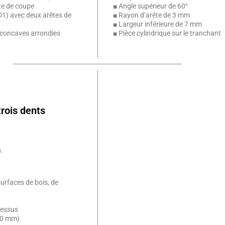
ête de coupe
■ Angle supérieur de 60°
D1) avec deux arêtes de
■ Rayon d’arête de 3 mm
■ Largeur inférieure de 7 mm
es concaves arrondies
■ Pièce cylindrique sur le tranchant
trois dents
.
surfaces de bois, de
dessus
30 mm)