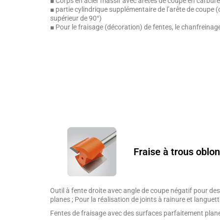
■ Corps en acier massif avec arêtes de coupe en carbure
■ partie cylindrique supplémentaire de l’arête de coupe (
supérieur de 90°)
■ Pour le fraisage (décoration) de fentes, le chanfreinage
Fraise à trous oblo
Outil à fente droite avec angle de coupe négatif pour de
planes ; Pour la réalisation de joints à rainure et languet
Fentes de fraisage avec des surfaces parfaitement plan