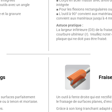
 intégrées
■ Corps en acier massif avec arête 
outils avec un angle
intégrée
■ Pour les flexions rectangulaires ou
 et la gravure
■ L’outil à 90° convient aux matériau
convient aux matériaux jusqu’à 4 m
Astuce pratique :
La largeur inférieure (D3) de la frai
courbure ultérieur (r). Veuillez noter 
plaque qui ne doit pas être fraisé.
ngs
Fraise
s surfaces parfaitement
Un outil à fente droite qui est rectif
te ou à tenon et mortaise.
le fraisage de surfaces planes, d’enco
es.
Grâce à son long tranchant adapté 