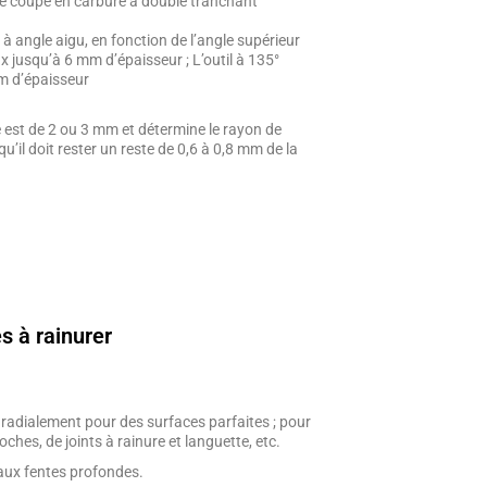
de coupe en carbure à double tranchant
 à angle aigu, en fonction de l’angle supérieur
x jusqu’à 6 mm d’épaisseur ; L’outil à 135°
m d’épaisseur
se est de 2 ou 3 mm et détermine le rayon de
qu’il doit rester un reste de 0,6 à 0,8 mm de la
s à rainurer
ié radialement pour des surfaces parfaites ; pour
ches, de joints à rainure et languette, etc.
aux fentes profondes.