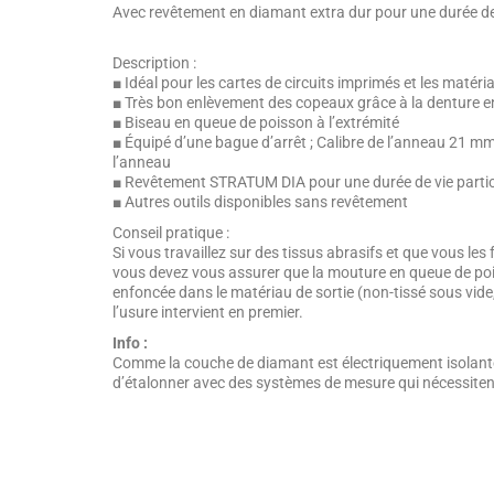
Avec revêtement en diamant extra dur pour une durée de
Description :
■ Idéal pour les cartes de circuits imprimés et les mat
■ Très bon enlèvement des copeaux grâce à la denture en
■ Biseau en queue de poisson à l’extrémité
■ Équipé d’une bague d’arrêt ; Calibre de l’anneau 21 mm d
l’anneau
■ Revêtement STRATUM DIA pour une durée de vie parti
■ Autres outils disponibles sans revêtement
Conseil pratique :
Si vous travaillez sur des tissus abrasifs et que vous le
vous devez vous assurer que la mouture en queue de p
enfoncée dans le matériau de sortie (non-tissé sous vide, 
l’usure intervient en premier.
Info :
Comme la couche de diamant est électriquement isolante,
d’étalonner avec des systèmes de mesure qui nécessitent