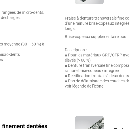
4 rangées de micro-dents.
n déchargés.
Fraise à denture transversale fine 
d’une rainure brise-copeaux intégré
longs.
Brise-copeaux supplémentaire pour 
es moyenne (30 – 60 %) à
Description :
micro-dents
■ Pour les matériaux GRP/CFRP avec
es
élevée (> 60 %)
■ Denture transversale fine compos
rainure brise-copeaux intégrée
■ Rectification frontale à deux dent
■ Pas de délaminage des couches d
voir légende de l’icône
, finement dentées