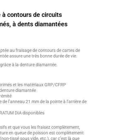
 à contours de circuits
més, à dents diamantées
aptée au fraisage de contours de cartes de
ntée assure une très bonne durée de vie.
 grâce à la denture diamantée.
 imprimés et les matériaux GRP/CFRP
a denture diamantée
rémité
e de l’anneau 21 mm de la pointe à l’arrière de
TRATUM DIA disponibles
asifs et que vous les fraisez complètement,
ture en queue de poisson est complètement
non-tissé sous vide, etc.), car c’est là que