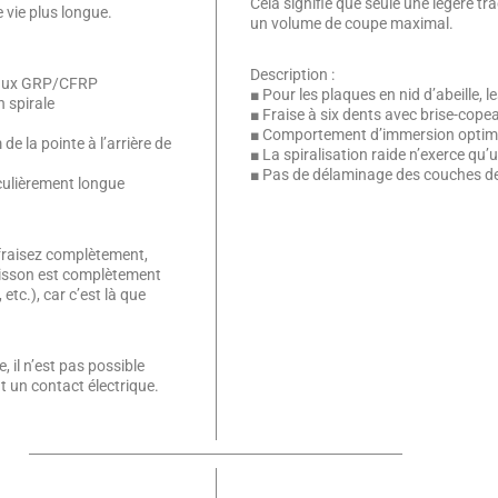
Cela signifie que seule une légère tr
 vie plus longue.
un volume de coupe maximal.
Description :
ériaux GRP/CFRP
■ Pour les plaques en nid d’abeille
 spirale
■ Fraise à six dents avec brise-cope
■ Comportement d’immersion optimal
e la pointe à l’arrière de
■ La spiralisation raide n’exerce qu’u
■ Pas de délaminage des couches d
culièrement longue
s fraisez complètement,
oisson est complètement
etc.), car c’est là que
 il n’est pas possible
 un contact électrique.