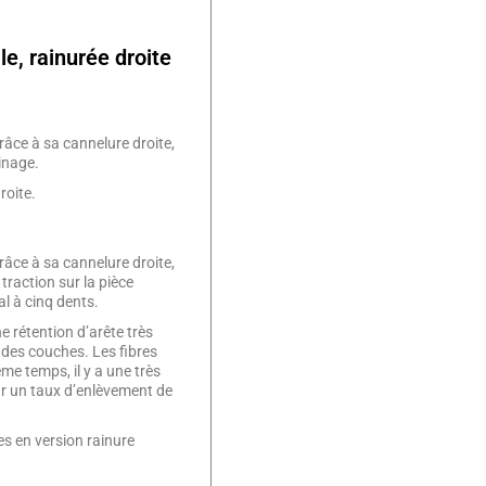
le, rainurée droite
râce à sa cannelure droite,
sinage.
roite.
râce à sa cannelure droite,
 traction sur la pièce
al à cinq dents.
e rétention d’arête très
des couches. Les fibres
me temps, il y a une très
ur un taux d’enlèvement de
es en version rainure