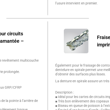
l’usure intervient en premier.
ur circuits
Fraise
iamantée –
impri
le revêtement multicouche
Également pour le fraisage de contou
dentelure en spirale permet une mei
ie prolongée.
d’obtenir des surfaces plus lisses.
La denture en spirale assure un trè
ériaux GRP/CFRP
Description :
■ Idéal pour les cartes de circuits
e la pointe à l’arrière de
■ Très bon enlèvement des copeaux g
■ Biseau en queue de poisson à l’ext
culièrement longue