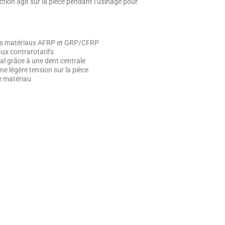
action agit sur la pièce pendant l’usinage pour
, les matériaux AFRP et GRP/CFRP
aux contrarotatifs
 grâce à une dent centrale
ne légère tension sur la pièce
e matériau