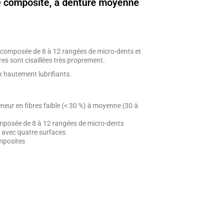
e composite, à denture moyenne
 composée de 8 à 12 rangées de micro-dents et
bres sont cisaillées très proprement.
 hautement lubrifiants.
eur en fibres faible (< 30 %) à moyenne (30 à
mposée de 8 à 12 rangées de micro-dents
s avec quatre surfaces
omposites