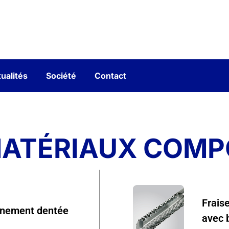
ualités
Société
Contact
MATÉRIAUX COMP
Frais
finement dentée
avec 