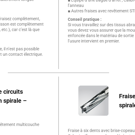
■ Équipé d’une bague d’arrêt ; Calibr
l’anneau
■ Autres fraises avec revêtement S
s fraisez complètement,
Conseil pratique :
oisson est complètement
Si vous travaillez sur des tissus abr
etc.), car c’est là que
vous devez vous assurer que la mou
enfoncée dans le matériau de sortie (
l’usure intervient en premier.
 il n’est pas possible
 un contact électrique.
 circuits
Fraise
 spirale –
spiral
evêtement multicouche
Fraise à six dents avec brise-copeaux