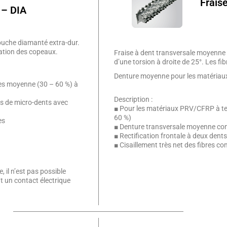
Frais
 – DIA
ouche diamanté extra-dur.
ation des copeaux.
Fraise à dent transversale moyenne
d’une torsion à droite de 25°. Les fi
Denture moyenne pour les matériaux
es moyenne (30 – 60 %) à
Description :
s de micro-dents avec
■ Pour les matériaux PRV/CFRP à ten
60 %)
es
■ Denture transversale moyenne co
■ Rectification frontale à deux dent
■ Cisaillement très net des fibres c
 il n’est pas possible
t un contact électrique