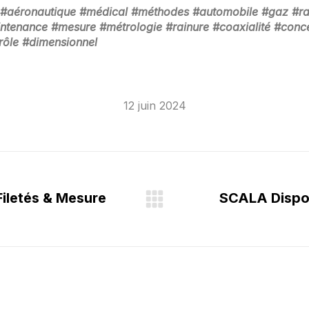
age #aéronautique #médical #méthodes #automobile #gaz #r
ntenance #mesure #métrologie #rainure #coaxialité #conce
rôle #dimensionnel
12 juin 2024
Filetés & Mesure
SCALA Dispos